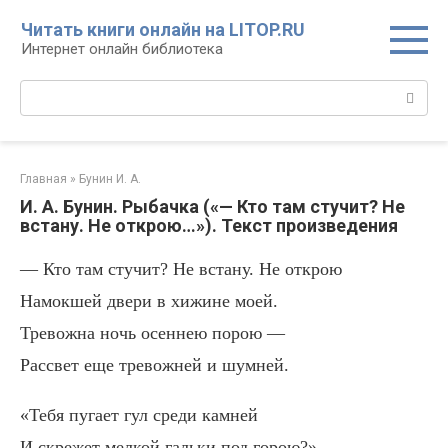
Перейти
Читать книги онлайн на LITOP.RU
к
Интернет онлайн библиотека
контенту
Поиск:
Главная
»
Бунин И. А.
И. А. Бунин. Рыбачка («— Кто там стучит? Не
встану. Не открою…»). Текст произведения
— Кто там стучит? Не встану. Не открою
Намокшей двери в хижине моей.
Тревожна ночь осеннею порою —
Рассвет еще тревожней и шумней.
«Тебя пугает гул среди камней
И скрежет мелкой гальки под горою?»