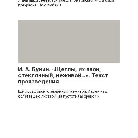
Я девушкой, невестой умерла. Он говорил, что я была
прекрасна, Но о любви я
И. А. Бунин. «Щеглы, их звон,
стеклянный, неживой…». Текст
произведения
Щеглы, их звон, стеклянный, неживой, И клен над
облетевшею листвой, На пустоте лазоревой и