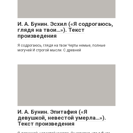
И. А. Бунин. Эсхил («Я содрогаюсь,
глядя на твои…»). Текст
произведения
Я содрогаюсь, глядя на твои Черты немые, полные
могучей И строгой мысли. С древней
И. А. Бунин. Эпитафия («Я
девушкой, невестой умерла…»).
Текст произведения