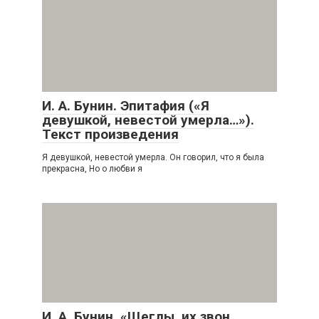
И. А. Бунин. Эпитафия («Я
девушкой, невестой умерла…»).
Текст произведения
Я девушкой, невестой умерла. Он говорил, что я была
прекрасна, Но о любви я
И. А. Бунин. «Щеглы, их звон,