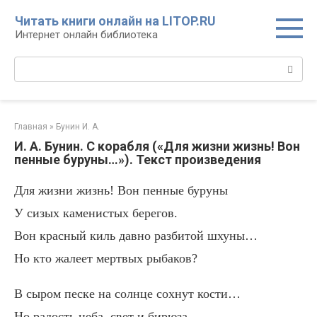
Перейти
Читать книги онлайн на LITOP.RU
к
Интернет онлайн библиотека
контенту
Поиск:
Главная
»
Бунин И. А.
И. А. Бунин. С корабля («Для жизни жизнь! Вон
пенные буруны…»). Текст произведения
Для жизни жизнь! Вон пенные буруны
У сизых каменистых берегов.
Вон красный киль давно разбитой шхуны…
Но кто жалеет мертвых рыбаков?
В сыром песке на солнце сохнут кости…
Но радость неба, свет и бирюза,