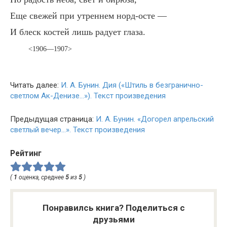
Еще свежей при утреннем норд-осте —
И блеск костей лишь радует глаза.
<1906—1907>
Читать далее:
И. А. Бунин. Дия («Штиль в безгранично-
светлом Ак-Денизе…»). Текст произведения
Предыдущая страница:
И. А. Бунин. «Догорел апрельский
светлый вечер…». Текст произведения
Рейтинг
(
1
оценка, среднее
5
из
5
)
Понравилсь книга? Поделиться с
друзьями