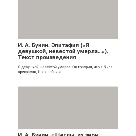
И. А. Бунин. Эпитафия («Я
девушкой, невестой умерла…»).
Текст произведения
Я девушкой, невестой умерла. Он говорил, что я была
прекрасна, Но о любви я
И. А. Бунин. «Щеглы, их звон,