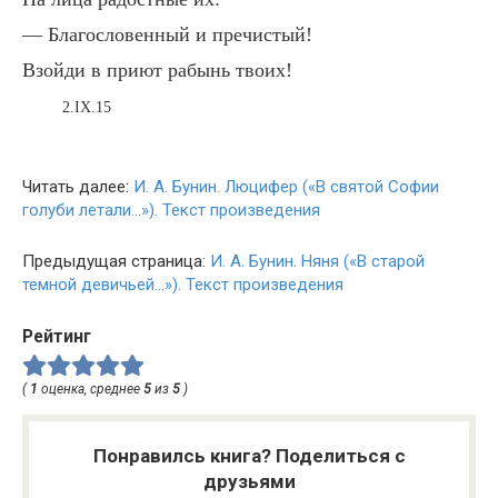
— Благословенный и пречистый!
Взойди в приют рабынь твоих!
2.IX.15
Читать далее:
И. А. Бунин. Люцифер («В святой Софии
голуби летали…»). Текст произведения
Предыдущая страница:
И. А. Бунин. Няня («В старой
темной девичьей…»). Текст произведения
Рейтинг
(
1
оценка, среднее
5
из
5
)
Понравилсь книга? Поделиться с
друзьями