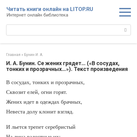
Перейти
Читать книги онлайн на LITOP.RU
к
Интернет онлайн библиотека
контенту
Поиск:
Главная
»
Бунин И. А.
И. А. Бунин. Се жених грядет… («В сосудах,
тонких и прозрачных…»). Текст произведения
В сосудах, тонких и прозрачных,
Сквозит елей, огни горят.
Жених идет в одеждах брачных,
Невеста долу клонит взгляд.
И льется трепет серебристый
На лица радостные их: