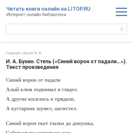
Перейти
Читать книги онлайн на LITOP.RU
к
Интернет онлайн библиотека
контенту
Поиск:
Главная
»
Бунин И. А.
И. А. Бунин. Степь («Синий ворон от падали…»).
Текст произведения
Синий ворон от падали
Алый клюв поднимал и глядел.
А другие косились и прядали,
А кустарник шумел, шелестел.
Синий ворон пьет глазки до донушка,
Собирает по косточкам дань.