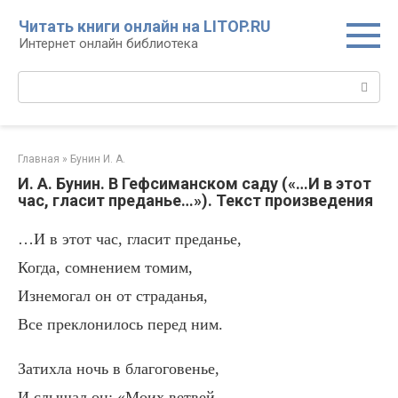
Перейти
Читать книги онлайн на LITOP.RU
к
Интернет онлайн библиотека
контенту
Поиск:
Главная
»
Бунин И. А.
И. А. Бунин. В Гефсиманском саду («…И в этот
час, гласит преданье…»). Текст произведения
…И в этот час, гласит преданье,
Когда, сомнением томим,
Изнемогал он от страданья,
Все преклонилось перед ним.
Затихла ночь в благоговенье,
И слышал он: «Моих ветвей