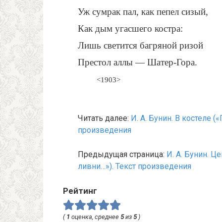
Уж сумрак пал, как пепел сизый,
Как дым угасшего костра:
Лишь светится багряной ризой
Престол аллы — Шатер-Гора.
<1903>
Читать далее:
И. А. Бунин. В костеле (
произведения
Предыдущая страница:
И. А. Бунин. Ц
ливни…»). Текст произведения
Рейтинг
(
1
оценка, среднее
5
из
5
)