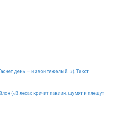
«Гаснет день — и звон тяжелый…»). Текст
ейлон («В лесах кричит павлин, шумят и плещут