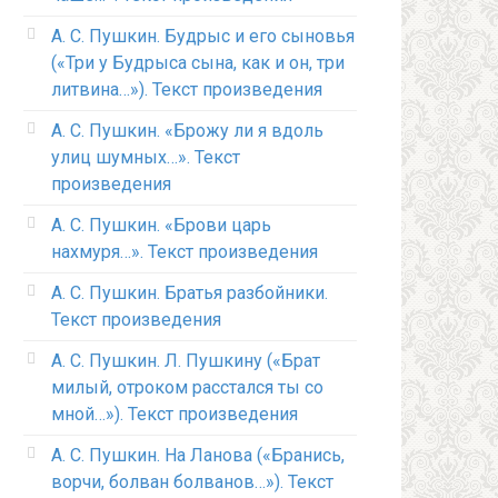
А. С. Пушкин. Будрыс и его сыновья
(«Три у Будрыса сына, как и он, три
литвина…»). Текст произведения
А. С. Пушкин. «Брожу ли я вдоль
улиц шумных…». Текст
произведения
А. С. Пушкин. «Брови царь
нахмуря…». Текст произведения
А. С. Пушкин. Братья разбойники.
Текст произведения
А. С. Пушкин. Л. Пушкину («Брат
милый, отроком расстался ты со
мной…»). Текст произведения
А. С. Пушкин. На Ланова («Бранись,
ворчи, болван болванов…»). Текст