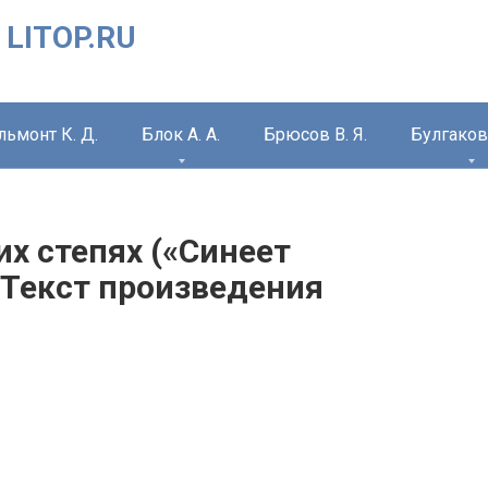
 LITOP.RU
льмонт К. Д.
Блок А. А.
Брюсов В. Я.
Булгаков 
их степях («Синеет
 Текст произведения