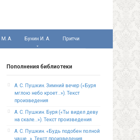
М. А.
Бунин И. А.
Притчи
Пополнения библиотеки
А. С. Пушкин. Зимний вечер («Буря
мглою небо кроет…»). Текст
произведения
А. С. Пушкин. Буря («Ты видел деву
на скале…»). Текст произведения
А. С. Пушкин. «Будь подобен полной
чаше…». Текст произведения