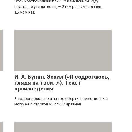
Этой краткой жизни вечным измененьем Буду
неустанно утешаться я, — Этим ранним солнцем,
дымом над
И. А. Бунин. Эсхил («Я содрогаюсь,
глядя на твои…»). Текст
произведения
Я содрогаюсь, глядя на твои Черты немые, полные
могучей И строгой мысли. С древней