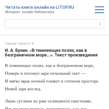
Перейти
Читать книги онлайн на LITOP.RU
к
Интернет онлайн библиотека
контенту
Поиск:
Главная
»
Бунин И. А.
И. А. Бунин. «В темнеющих полях, как в
безграничном море…». Текст произведения
В темнеющих полях, как в безграничном море,
Померк и потонул зари печальный свет —
И мягко мрак ночной плывет в степном просторе
Немой заре вослед.
Лишь суслики во ржи скликаются свистками,
Иль по меже тушкан, таинственно, как дух,