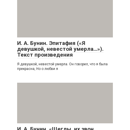
И. А. Бунин. Эпитафия («Я
девушкой, невестой умерла…»).
Текст произведения
Я девушкой, невестой умерла. Он говорил, что я была
прекрасна, Но о любви я
И. А. Бунин. «Щеглы, их звон,