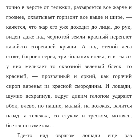
точно в версте от тележки, разъяряется все жарче и
грознее, охватывает горизонт все выше и шире, —
кажется, что жар его уже доходит до лица, до рук,
виден даже над чернотой земли красный переплет
какой-то сгоревшей крыши. А под стеной леса
стоят, багрово серея, три больших волка, и в глазах
у них мелькает то сквозной зеленый блеск, то
красный, — прозрачный и яркий, как горячий
сироп варенья из красной смородины. И лошади,
шумно всхрапнув, вдруг диким галопом ударяют
вбок, влево, по пашне, малый, на вожжах, валится
назад, а тележка, со стуком и треском, мотаясь,
бьется по взметам…
Где-то над оврагом лошади еще раз