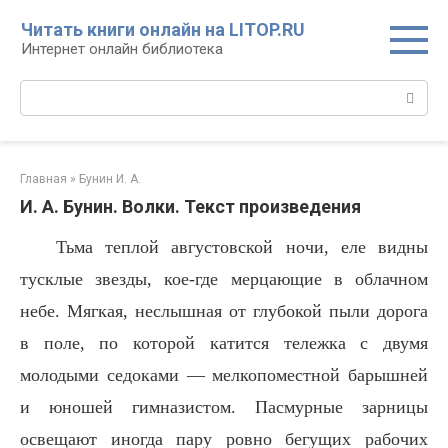
Перейти
Читать книги онлайн на LITOP.RU
к
Интернет онлайн библиотека
контенту
Поиск:
Главная
»
Бунин И. А.
И. А. Бунин. Волки. Текст произведения
Тьма теплой августовской ночи, еле видны
тусклые звезды, кое-где мерцающие в облачном
небе. Мягкая, неслышная от глубокой пыли дорога
в поле, по которой катится тележка с двумя
молодыми седоками — мелкопоместной барышней
и юношей гимназистом. Пасмурные зарницы
освещают иногда пару ровно бегущих рабочих