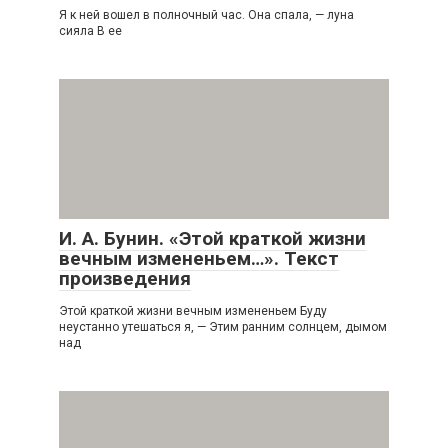
Я к ней вошел в полночный час. Она спала, — луна
сияла В ее
И. А. Бунин. «Этой краткой жизни
вечным измененьем…». Текст
произведения
Этой краткой жизни вечным измененьем Буду
неустанно утешаться я, — Этим ранним солнцем, дымом
над