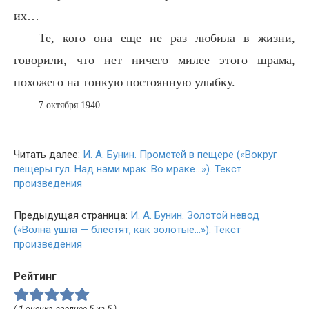
их…
Те, кого она еще не раз любила в жизни,
говорили, что нет ничего милее этого шрама,
похожего на тонкую постоянную улыбку.
7 октября 1940
Читать далее:
И. А. Бунин. Прометей в пещере («Вокруг
пещеры гул. Над нами мрак. Во мраке…»). Текст
произведения
Предыдущая страница:
И. А. Бунин. Золотой невод
(«Волна ушла — блестят, как золотые…»). Текст
произведения
Рейтинг
(
1
оценка, среднее
5
из
5
)