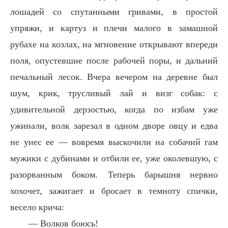
лошадей со спутанными гривами, в простой
упряжи, и картуз и плечи малого в замашной
рубахе на козлах, на мгновение открывают впереди
поля, опустевшие после рабочей поры, и дальний
печальный лесок. Вчера вечером на деревне был
шум, крик, трусливый лай и визг собак: с
удивительной дерзостью, когда по избам уже
ужинали, волк зарезал в одном дворе овцу и едва
не унес ее — вовремя выскочили на собачий гам
мужики с дубинами и отбили ее, уже околевшую, с
разорванным боком. Теперь барышня нервно
хохочет, зажигает и бросает в темноту спички,
весело крича:
— Волков боюсь!