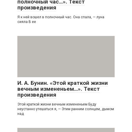
полночный час…». Текст
произведения
Я к ней вошел в полночный час. Она спала, — луна
сияла В ее
И. А. Бунин. «Этой краткой жизни
вечным измененьем…». Текст
произведения
Этой краткой жизни вечным измененьем Буду
неустанно утешаться я, — Этим ранним солнцем, дымом
над