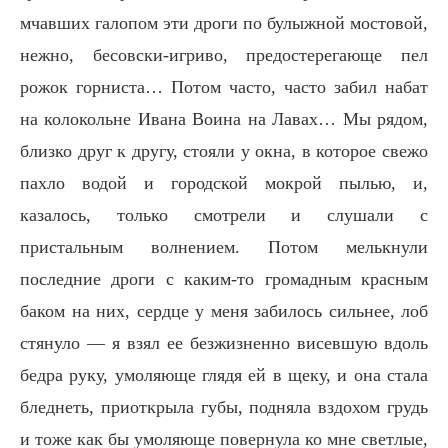
мчавших галопом эти дроги по булыжной мостовой,
нежно, бесовски-игриво, предостерегающе пел
рожок горниста… Потом часто, часто забил набат
на колокольне Ивана Воина на Лавах… Мы рядом,
близко друг к другу, стояли у окна, в которое свежо
пахло водой и городской мокрой пылью, и,
казалось, только смотрели и слушали с
пристальным волнением. Потом мелькнули
последние дроги с каким-то громадным красным
баком на них, сердце у меня забилось сильнее, лоб
стянуло — я взял ее безжизненно висевшую вдоль
бедра руку, умоляюще глядя ей в щеку, и она стала
бледнеть, приоткрыла губы, подняла вздохом грудь
и тоже как бы умоляюще повернула ко мне светлые,