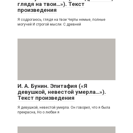
глядя на твои…»). Текст
произведения
Я содрогаюсь, глядя на твои Черты немые, полные
могучей И строгой мысли. С древней
И. А. Бунин. Эпитафия («Я
девушкой, невестой умерла…»).
Текст произведения
Я девушкой, невестой умерла. Он говорил, что я была
прекрасна, Но о любви я