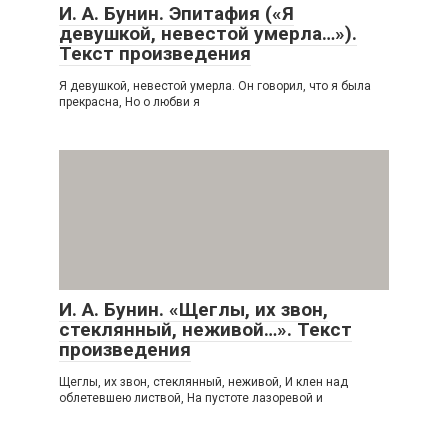
И. А. Бунин. Эпитафия («Я
девушкой, невестой умерла…»).
Текст произведения
Я девушкой, невестой умерла. Он говорил, что я была
прекрасна, Но о любви я
И. А. Бунин. «Щеглы, их звон,
стеклянный, неживой…». Текст
произведения
Щеглы, их звон, стеклянный, неживой, И клен над
облетевшею листвой, На пустоте лазоревой и