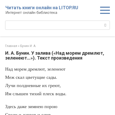
Перейти
Читать книги онлайн на LITOP.RU
к
Интернет онлайн библиотека
контенту
Поиск:
Главная
»
Бунин И. А.
И. А. Бунин. У залива («Над морем дремлют,
зеленеют…»). Текст произведения
Над морем дремлют, зеленеют
Меж скал цветущие сады.
Лучи полдневные их греют,
Им слышен тихий плеск воды.
Здесь даже зимнею порою
Среди и лавров и олив,