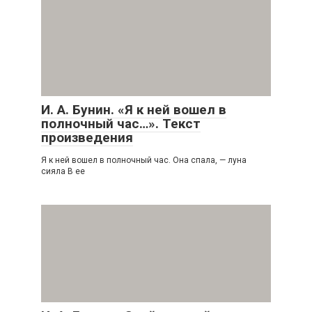
И. А. Бунин. «Я к ней вошел в
полночный час…». Текст
произведения
Я к ней вошел в полночный час. Она спала, — луна
сияла В ее