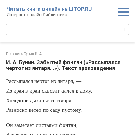
Перейти
Читать книги онлайн на LITOP.RU
к
Интернет онлайн библиотека
контенту
Поиск:
Главная
»
Бунин И. А.
И. А. Бунин. Забытый фонтан («Рассыпался
чертог из янтаря…»). Текст произведения
Рассыпался чертог из янтаря, —
Из края в край сквозит аллея к дому.
Холодное дыханье сентября
Разносит ветер по саду пустому.
Он заметает листьями фонтан,
Взвевает их, внезапно налетая,