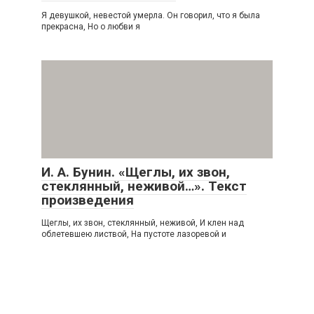
Я девушкой, невестой умерла. Он говорил, что я была
прекрасна, Но о любви я
И. А. Бунин. «Щеглы, их звон,
стеклянный, неживой…». Текст
произведения
Щеглы, их звон, стеклянный, неживой, И клен над
облетевшею листвой, На пустоте лазоревой и