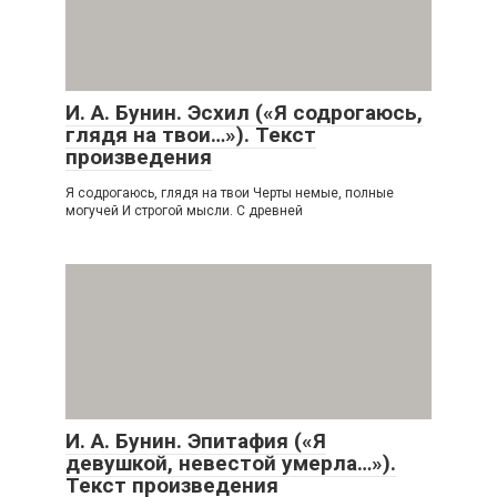
И. А. Бунин. Эсхил («Я содрогаюсь,
глядя на твои…»). Текст
произведения
Я содрогаюсь, глядя на твои Черты немые, полные
могучей И строгой мысли. С древней
И. А. Бунин. Эпитафия («Я
девушкой, невестой умерла…»).
Текст произведения