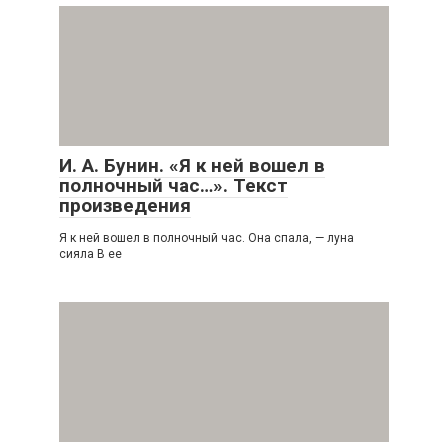
И. А. Бунин. «Я к ней вошел в
полночный час…». Текст
произведения
Я к ней вошел в полночный час. Она спала, — луна
сияла В ее