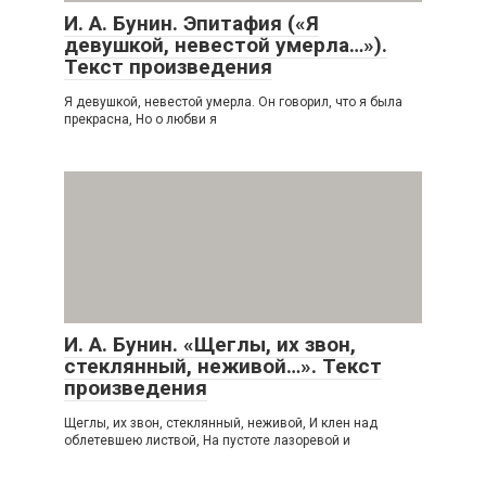
И. А. Бунин. Эпитафия («Я
девушкой, невестой умерла…»).
Текст произведения
Я девушкой, невестой умерла. Он говорил, что я была
прекрасна, Но о любви я
И. А. Бунин. «Щеглы, их звон,
стеклянный, неживой…». Текст
произведения
Щеглы, их звон, стеклянный, неживой, И клен над
облетевшею листвой, На пустоте лазоревой и