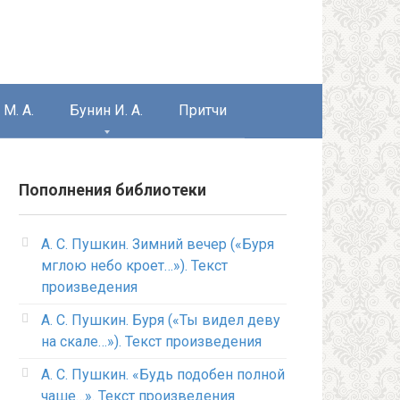
М. А.
Бунин И. А.
Притчи
Пополнения библиотеки
А. С. Пушкин. Зимний вечер («Буря
мглою небо кроет…»). Текст
произведения
А. С. Пушкин. Буря («Ты видел деву
на скале…»). Текст произведения
А. С. Пушкин. «Будь подобен полной
чаше…». Текст произведения