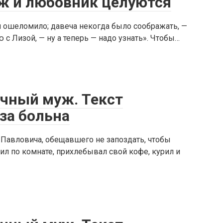
уж и любовник целуются
я ошеломило; давеча некогда было соображать, —
с Лизой, — ну а теперь — надо узнать». Чтобы…
ечный муж. Текст
иза больна
 Павловича, обещавшего не запоздать, чтобы
л по комнате, прихлебывал свой кофе, курил и