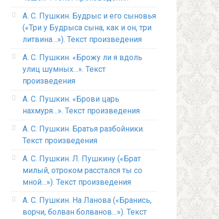
А. С. Пушкин. Будрыс и его сыновья
(«Три у Будрыса сына, как и он, три
литвина…»). Текст произведения
А. С. Пушкин. «Брожу ли я вдоль
улиц шумных…». Текст
произведения
А. С. Пушкин. «Брови царь
нахмуря…». Текст произведения
А. С. Пушкин. Братья разбойники.
Текст произведения
А. С. Пушкин. Л. Пушкину («Брат
милый, отроком расстался ты со
мной…»). Текст произведения
А. С. Пушкин. На Ланова («Бранись,
ворчи, болван болванов…»). Текст