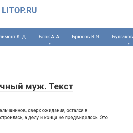
 LITOP.RU
льмонт К. Д.
Блок А. А.
Брюсов В. Я.
Булгаков 
ечный муж. Текст
ельчанинов, сверх ожидания, остался в
строилась, а делу и конца не предвиделось. Это