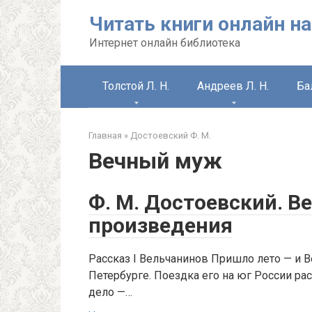
Перейти
Читать книги онлайн на
к
контенту
Интернет онлайн библиотека
Толстой Л. Н.
Андреев Л. Н.
Ба
Главная
»
Достоевский Ф. М.
Вечный муж
Ф. М. Достоевский. В
произведения
Рассказ I Вельчанинов Пришло лето — и В
Петербурге. Поездка его на юг России рас
дело —…