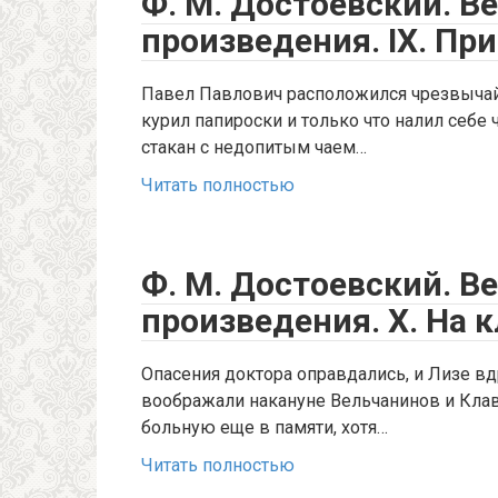
Ф. М. Достоевский. В
произведения. IX. Пр
Павел Павлович расположился чрезвычай
курил папироски и только что налил себе 
стакан с недопитым чаем…
Читать полностью
Ф. М. Достоевский. В
произведения. X. На 
Опасения доктора оправдались, и Лизе вдр
воображали накануне Вельчанинов и Клав
больную еще в памяти, хотя…
Читать полностью