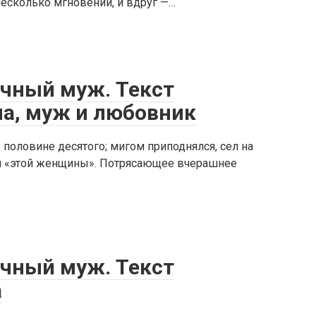
 несколько мгновений, и вдруг —…
ечный муж. Текст
на, муж и любовник
 половине десятого; мигом приподнялся, сел на
рти «этой женщины». Потрясающее вчерашнее
ечный муж. Текст
а