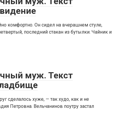
ечный муж. Текст
ивидение
но комфортно. Он сидел на вчерашнем стуле,
четвертый, последний стакан из бутылки. Чайник и
ечный муж. Текст
кладбище
уг сделалось хуже, — так худо, как и не
дия Петровна. Вельчанинов поутру застал