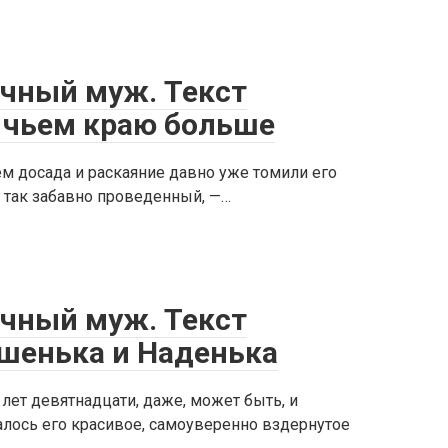
ечный муж. Текст
а чьем краю больше
м досада и раскаяние давно уже томили его
ы так забавно проведенный, —…
ечный муж. Текст
ашенька и Наденька
лет девятнадцати, даже, может быть, и
алось его красивое, самоуверенно вздернутое