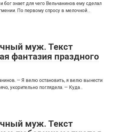
и бог знает для чего Вельчанинов ему сделал
атмении. По первому спросу в мелочной…
ечный муж. Текст
вая фантазия праздного
анинов. — Я велю остановить, я велю вынести
рячо, укорительно поглядела. — Куда…
ечный муж. Текст