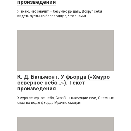
произведения
Я знаю, что́ значит — безумно рыдать, Вокруг себя
видеть пустыню бесплодную, Что́ значит
К. Д. Бальмонт. У фьорда («Хмуро
северное небо…»). Текст
произведения
Хмуро северное небо, Скорбны плачущие тучи, С темных
скал на воды фьорда Мрачно смотрит