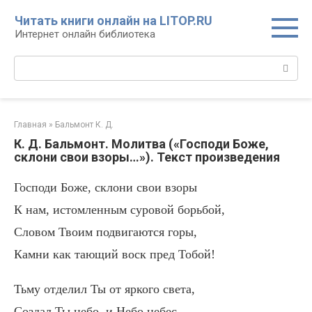
Перейти
Читать книги онлайн на LITOP.RU
к
Интернет онлайн библиотека
контенту
Поиск:
Главная
»
Бальмонт К. Д.
К. Д. Бальмонт. Молитва («Господи Боже,
склони свои взоры…»). Текст произведения
Господи Боже, склони свои взоры
К нам, истомленным суровой борьбой,
Словом Твоим подвигаются горы,
Камни как тающий воск пред Тобой!
Тьму отделил Ты от яркого света,
Создал Ты небо, и Небо небес,