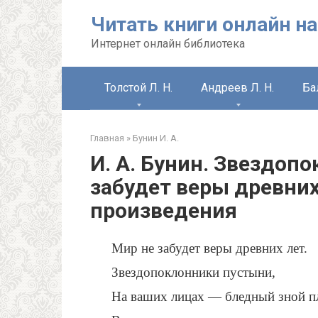
Перейти
Читать книги онлайн на
к
контенту
Интернет онлайн библиотека
Толстой Л. Н.
Андреев Л. Н.
Ба
Главная
»
Бунин И. А.
И. А. Бунин. Звездоп
забудет веры древних
произведения
Мир не забудет веры древних лет.
Звездопоклонники пустыни,
На ваших лицах — бледный зной пл