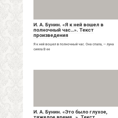
И. А. Бунин. «Я к ней вошел в
полночный час…». Текст
произведения
Я к ней вошел в полночный час. Она спала, — луна
сияла В ее
И. А. Бунин. «Это было глухое,
тяжелое время…». Текст