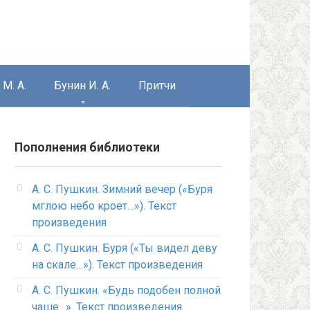
М. А.
Бунин И. А.
Притчи
Пополнения библиотеки
А. С. Пушкин. Зимний вечер («Буря
мглою небо кроет…»). Текст
произведения
А. С. Пушкин. Буря («Ты видел деву
на скале…»). Текст произведения
А. С. Пушкин. «Будь подобен полной
чаше…». Текст произведения