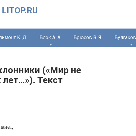
 LITOP.RU
льмонт К. Д.
Блок А. А.
Брюсов В. Я.
Булгаков 
оклонники («Мир не
 лет…»). Текст
анет,