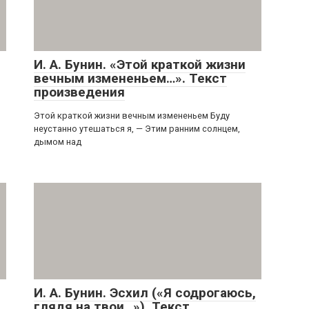
И. А. Бунин. «Этой краткой жизни
вечным измененьем…». Текст
произведения
Этой краткой жизни вечным измененьем Буду
неустанно утешаться я, — Этим ранним солнцем,
дымом над
И. А. Бунин. Эсхил («Я содрогаюсь,
глядя на твои…»). Текст