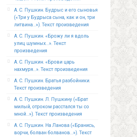
А. С. Пушкин. Будрыс и его сыновья
(«Три у Будрыса сына, как и он, три
литвина…»). Текст произведения
А. С. Пушкин. «Брожу ли я вдоль
улиц шумных…». Текст
произведения
А. С. Пушкин. «Брови царь
нахмуря…». Текст произведения
А. С. Пушкин. Братья разбойники.
Текст произведения
А. С. Пушкин. Л. Пушкину («Брат
милый, отроком расстался ты со
мной…»). Текст произведения
А. С. Пушкин. На Ланова («Бранись,
ворчи, болван болванов…»). Текст