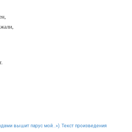
ен,
ижали,
.
вездами вышит парус мой…»). Текст произведения