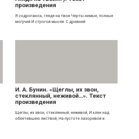
произведения
Я содрогаюсь, глядя на твои Черты немые, полные
могучей И строгой мысли. С древней
И. А. Бунин. «Щеглы, их звон,
стеклянный, неживой…». Текст
произведения
Щеглы, их звон, стеклянный, неживой, И клен над
облетевшею листвой, На пустоте лазоревой и