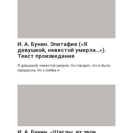
И. А. Бунин. Эпитафия («Я
девушкой, невестой умерла…»).
Текст произведения
Я девушкой, невестой умерла. Он говорил, что я была
прекрасна, Но о любви я
И. А. Бунин. «Щеглы, их звон,