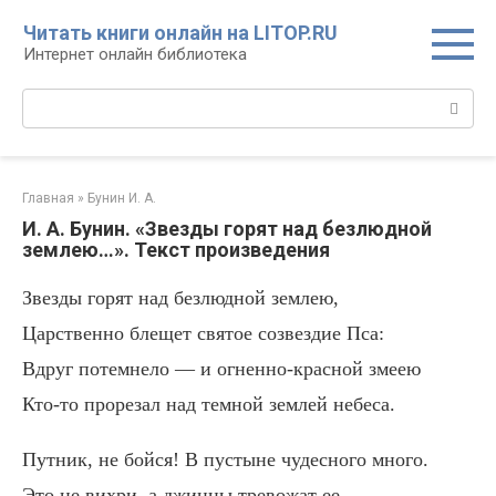
Перейти
Читать книги онлайн на LITOP.RU
к
Интернет онлайн библиотека
контенту
Поиск:
Главная
»
Бунин И. А.
И. А. Бунин. «Звезды горят над безлюдной
землею…». Текст произведения
Звезды горят над безлюдной землею,
Царственно блещет святое созвездие Пса:
Вдруг потемнело — и огненно-красной змеею
Кто-то прорезал над темной землей небеса.
Путник, не бойся! В пустыне чудесного много.
Это не вихри, а джинны тревожат ее,